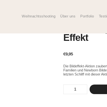
Weihnachtsshooting
Über uns
Portfolio
Test
Photoshop
Effekt
€
9,95
Die Bildeffekt-Aktion zauber
Familien und Newborn Bilde
letzten Schliff mit dieser Akt
Photoshop
Aktion
Bild
Effekt
Menge