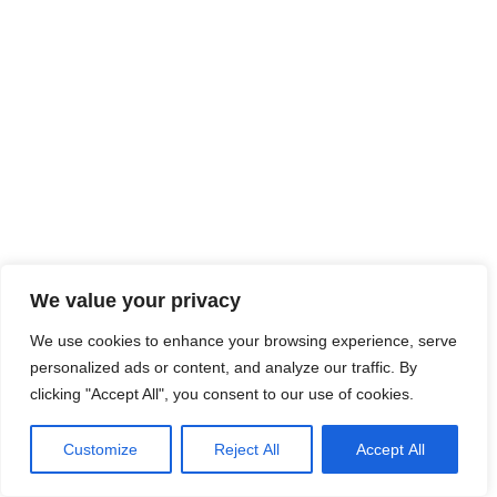
Stieglerfotografie
Stieglerfotografie
0078
0003_1
Stieglerfotografie
Stieglerfotografie
img_7254
IMG_0146
0049
0008
Stieglerfotografie
Stieglerfotografie
IMG_1289
0047
Stieglerfotografie
0286
n6b1231-
Stieglerfotografie
1
We value your privacy
We use cookies to enhance your browsing experience, serve
n6b1314
0019
Stieglerfotografie
personalized ads or content, and analyze our traffic. By
clicking "Accept All", you consent to our use of cookies.
img_7245
0001
Stieglerfotografie
2
Customize
Reject All
Accept All
img_7315
img_7360